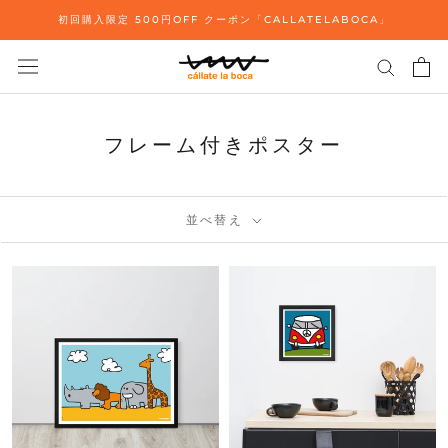
ス
初回購入限定 500円OFF クーポン「CALLATELABOCA」
キ
ッ
プ
し
て
フレーム付きポスター
コ
ン
テ
ン
並べ替え
ツ
に
移
動
す
る