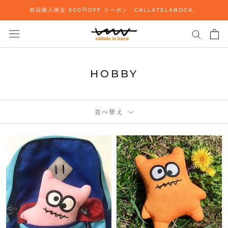
ス
初回購入限定 500円OFF クーポン「CALLATELABOCA」
キ
ッ
プ
し
て
HOBBY
コ
ン
テ
ン
並べ替え
ツ
に
移
動
す
る