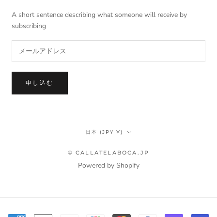
A short sentence describing what someone will receive by
subscribing
申し込む
国/
日本 (JPY ¥)
地
域
© CALLATELABOCA.JP
Powered by Shopify