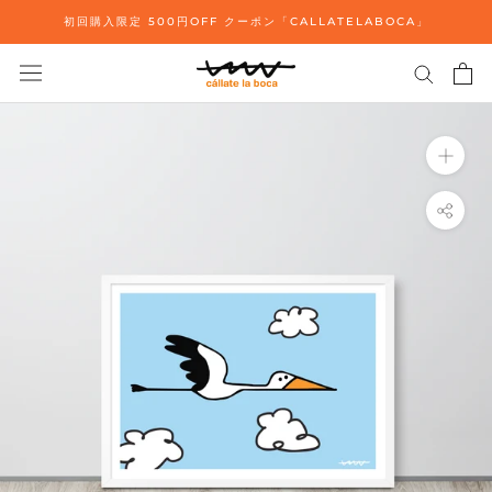
ス
初回購入限定 500円OFF クーポン「CALLATELABOCA」
キ
ッ
プ
し
て
コ
ン
テ
ン
ツ
に
移
動
す
る