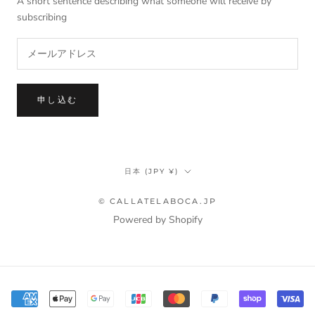
A short sentence describing what someone will receive by
subscribing
申し込む
国/
日本 (JPY ¥)
地
域
© CALLATELABOCA.JP
Powered by Shopify