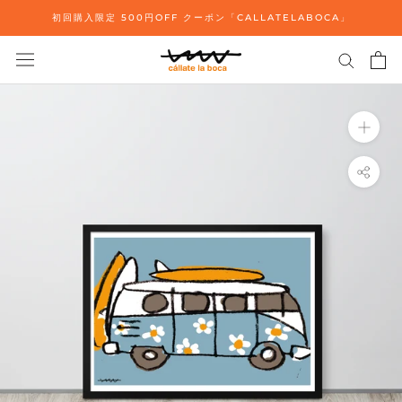
ス
初回購入限定 500円OFF クーポン「CALLATELABOCA」
キ
ッ
プ
し
て
コ
ン
テ
ン
ツ
に
移
動
す
る