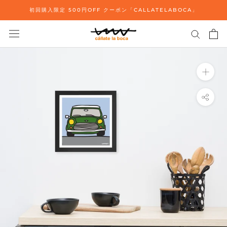
ス
初回購入限定 500円OFF クーポン「CALLATELABOCA」
キ
ッ
プ
し
て
コ
ン
テ
ン
ツ
に
移
動
す
る