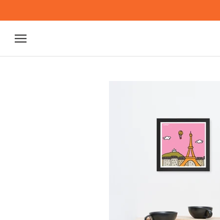
ス
キ
ッ
プ
し
て
コ
ン
テ
ン
ツ
に
移
動
す
る