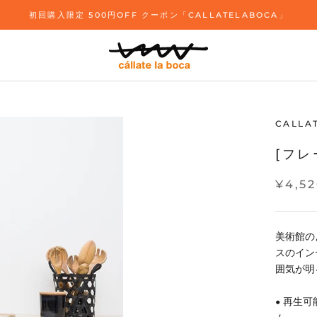
初回購入限定 500円OFF クーポン「CALLATELABOCA」
CALLA
[フレ
¥4,5
美術館の
スのイン
囲気が明
• 再生