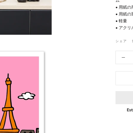
ム
• 用紙の
• 用紙の重
• 軽量
• アク
シェア
Est