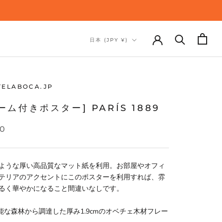
国/
日本 (JPY ¥)
地
域
TELABOCA.JP
ーム付きポスター] PARÍS 1889
20
ような厚い高品質なマット紙を利用。お部屋やオフィ
テリアのアクセントにこのポスターを利用すれば、雰
るく華やかになること間違いなしです。
可能な森林から調達した厚み1.9cmのオベチェ木材フレー