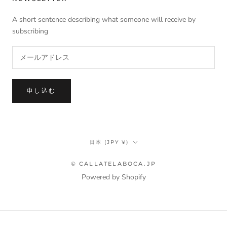
A short sentence describing what someone will receive by
subscribing
申し込む
国/
日本 (JPY ¥)
地
域
© CALLATELABOCA.JP
Powered by Shopify