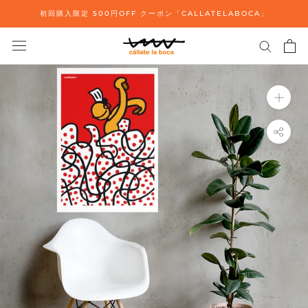
ス
初回購入限定 500円OFF クーポン「CALLATELABOCA」
キ
ッ
プ
し
て
コ
ン
テ
ン
ツ
に
移
動
す
る