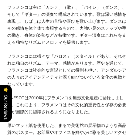
フラメンコは主に「カンテ」（歌）、「バイレ」（ダンス）、
そして「ギター」の演奏で構成されています。歌は深い感情を
表現し、しばしば人生の苦悩や喜びを歌い上げます。ダンスは
その感情を体全体で表現するもので、力強い足のステップや手
の動き、身体の姿勢などが特徴です。ギター演奏はこれらを支
える独特なリズムとメロディを提供します。
フラメンコには様々な「パロス」（スタイル）があり、それぞ
れに独自のリズム、テーマ、感情があります。歴史を通じて、
フラメンコは社会的な言説としての役割も担い、アンダルシア
の人々のアイデンティティと深く結びついている文化の象徴と
なっています。
Our Reviews
UNESCOは2010年にフラメンコを無形文化遺産に登録しまし
た。これにより、フラメンコはその文化的重要性と保存の必要
性が国際的に認識されるようになりました。
厚いマット紙を使用した、まるで美術館の展示物のような高品
質のポスター。お部屋やオフィスを鮮やかに彩る美しいアクセ