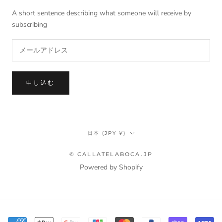
A short sentence describing what someone will receive by
subscribing
申し込む
国/
日本 (JPY ¥)
地
域
© CALLATELABOCA.JP
Powered by Shopify