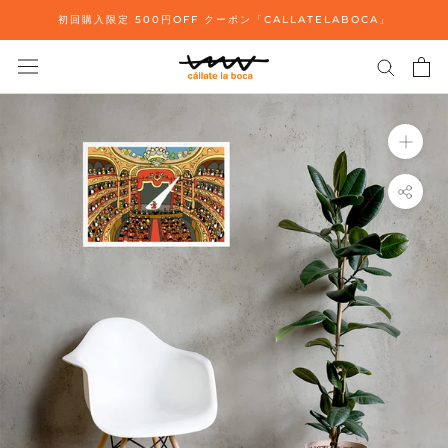
ス
初回購入限定 500円OFF クーポン「CALLATELABOCA」
キ
ッ
プ
し
て
コ
ン
テ
ン
ツ
に
移
動
す
る