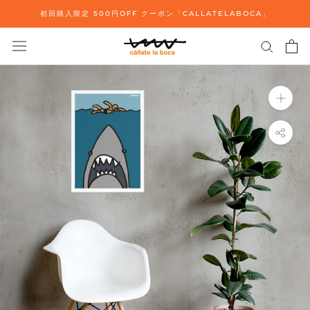
ス
初回購入限定 500円OFF クーポン「CALLATELABOCA」
キ
ッ
プ
し
て
コ
ン
テ
ン
ツ
に
移
動
す
る