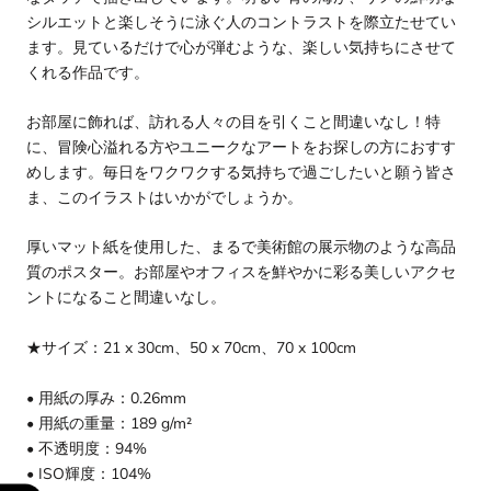
シルエットと楽しそうに泳ぐ人のコントラストを際立たせてい
ます。見ているだけで心が弾むような、楽しい気持ちにさせて
くれる作品です。
お部屋に飾れば、訪れる人々の目を引くこと間違いなし！特
に、冒険心溢れる方やユニークなアートをお探しの方におすす
めします。毎日をワクワクする気持ちで過ごしたいと願う皆さ
ま、このイラストはいかがでしょうか。
厚いマット紙を使用した、まるで美術館の展示物のような高品
質のポスター。お部屋やオフィスを鮮やかに彩る美しいアクセ
ントになること間違いなし。
★サイズ：21 x 30cm、50 x 70cm
、70 x 100cm
• 用紙の厚み：0.26mm
• 用紙の重量：189 g/m²
• 不透明度：94%
• ISO輝度：104%