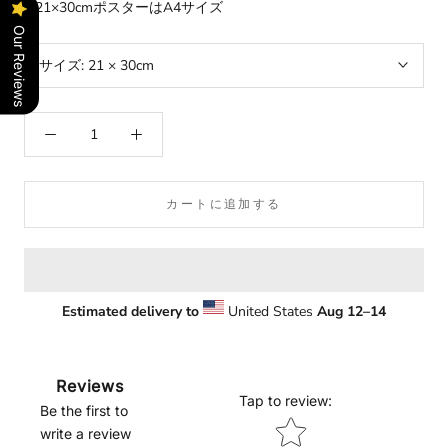
• 21×30cmポスターはA4サイズ
Our Reviews
サイズ:
21 × 30cm
カートに追加する
Estimated delivery to
United States
Aug 12⁠–14
Reviews
Tap to review
:
Be the first to
Star rating
write a review