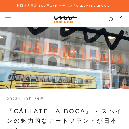
ス
初回購入限定 500円OFF クーポン「CALLATELABOCA」
キ
ッ
プ
し
て
コ
ン
テ
ン
ツ
に
移
動
す
2023年 10月 24日
る
『CÁLLATE LA BOCA』 - スペイ
ンの魅力的なアートブランドが日本