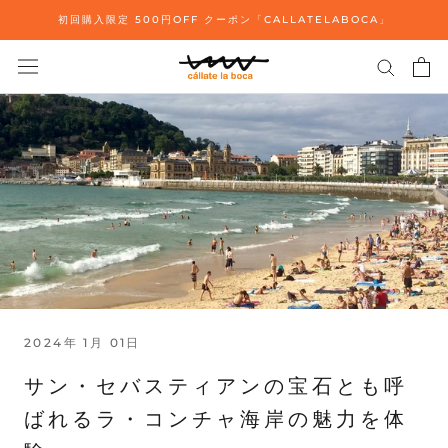
ス
初回購入限定 500円OFF クーポン「CALLATELABOCA」
キ
ッ
プ
し
て
コ
ン
テ
ン
ツ
に
移
動
す
2024年 1月 01日
る
サン・セバスティアンの宝石とも呼
ばれるラ・コンチャ海岸の魅力を体